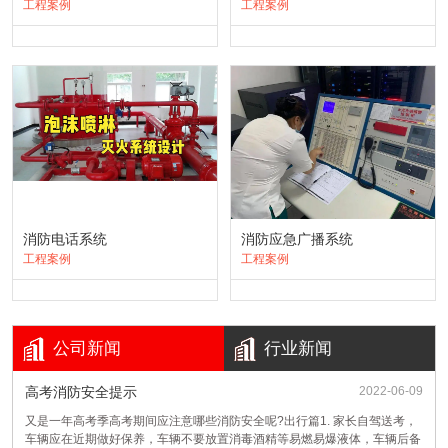
工程案例
工程案例
消防电话系统
消防应急广播系统
工程案例
工程案例
火场逃生有哪些方法？
答：一般来说，火场逃生的方法主要有：①利用登高
公司新闻
行业新闻
消防车，挂钩梯两节梯连用逃生；②利用建筑物通道
或建筑物内设施逃生；③自制器材逃生；④寻找避难
高考消防安全提示
2022-06-09
处所逃生；⑤互救逃生；⑥利用身边消防器材或其他
又是一年高考季高考期间应注意哪些消防安全呢?出行篇1. 家长自驾送考，
遇到火灾，向外跑得越快越好，对吗？
器材边灭火边逃生。
车辆应在近期做好保养，车辆不要放置消毒酒精等易燃易爆液体，车辆后备