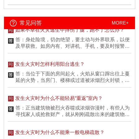
答：人的求生本能促使人一般总想向室外跑，这对低
廂要备好车载灭火器(压力表要在绿格内)，放置稳妥并能方便快速的拿取，
出发前要检查好车况。2. 在考场周边，将车辆按规定有序停放到停车场，尽
层的、结构简单的建筑物还可以，但对高层的、结构
量不要停在阳光直晒过久的位置，而且注意千万不要堵塞消防通道!3. 乘坐
复杂的建筑物来讲，这种想法是不太现实的，因为身
公交出行时，一旦发生火灾车门无法正常开启，扳动位车门上部的应急开关
处较高楼层或比较复杂结构的环境中，人们跑到室外
常见问答
MORE+
或利用车窗边的安全锤砸碎车窗(车窗的上侧边角，或玻璃上指定位置)，迅
如果不幸在火灾逃生中摔伤了腿，跑不了怎么办？
需要较长时间，所以会怠误逃生的时机。逃生时并非
速逃生。身上着火，可就地打滚，或用厚重衣物覆盖火苗，切不可带火乱跑
跑得越快越好，而必须视火势与浓烟大小决定。火势
答：身处险境，切勿绝望，要主动与外界联系，以便
或用灭火器对人喷射。住宿篇1. 进入宾馆前，应先熟悉掌握疏散通道、安全
蔓延较慢，浓烟不多时，可以迅速逃离火海；火势不
出口位置、方向，了解灭火器材摆放位置。2. 要时刻注意自己身边的家用电
及早获救。如房内有、对讲机、手机，要及时报警，
器插线板，不要将插线板放置书桌、床头。切不可通宵不关电源开关，以免
大但烟却多时，则不应快跑，应弯身猫腰，压低姿
如没有这些通讯设备，白天可以挥动色彩鲜艳的旗子
睡着后电器发生短路造成严重后果。3. 当大火袭来时要迅速通过疏散通道逃
势，尽量接近地面或角落，慢慢移离火源。因为空气
或衣物、向外投掷物品，夜间可摇晃手电筒等向外报
离火场，不要搭乘电梯，切不可顾及贵重物品贪恋财物贻误了自救逃生时
发生火灾时怎样利用阳台逃生？
稀少处，快速行动会加快呼吸，增加空气的需要量，
警求援。在被烟气窒息失去自救能力时，应努力滚到
间。4. 大火封门无法逃生时，可用浸湿的被褥、衣物等堵塞门缝，泼水降
从而吸入毒气。
墙边或门边，便于消防人员寻找、营救。此外，滚到
温，呼救待援。5. 必须穿过烟火才能逃生时，应尽量用浸湿的衣物被裹住身
答：当位于下面的房间起火，火焰从窗口蹿出往上蔓
墙边也可防止房屋结构塌落砸伤自己。
体，冲出火区，切不可迎烟雾直立行走，应用湿毛巾、手帕捂住口鼻，低位
延的火势，当房门、楼梯或过道被浓烟烈火封锁，人
匍伏行走，寻找安全出口，避免过早中毒窒息。‍暴雨篇1. 暴雨伴雷电时，手
被围困在房间里无法逃生时，人们只要攀缘阳台边的
机关闭，扔掉带金属雨伞，与电线保持距离。2. 不要趟比较深的水流，不要
落水管就有望脱离险境。如果距邻居的阳台较近，可
停留在积水严重的低洼地带。3. 车辆被水淹没时，利用破窗工具把玻璃窗撬
发生火灾时为什么不能轻易“重返”室内？
借助木板或竹竿等逃往邻居的阳台。能找到结实的绳
开，进行逃生。4. 洪水来时，要迅速往制高点转移，不要冒险涉水游泳。愿
索时，将绳系牢在阳台上，还可顺绳而下；即使自己
所有学子历尽千帆终能得偿所愿加油!
查看详情
答：正当建筑物被烈火吞噬或浓烟弥漫时，有些人为
无法逃生，躲避到阳台上的人，也可赢得一些时间来
寻找家人或抢救财产，就从刚刚疏散出来的建筑物
等待消防人员的救援。
内，试图“重返”室内，这是非常危险的。因为这样做
可能会遇到新的危险，尤其是在火灾的发展阶段，当
发生火灾时为什么不能乘一般电梯疏散？
你重返建筑物时，也许正遇上可燃物发生“轰燃”现
象，即大火充满整个空间，而这时再次逃生的希望很
答：火场上不能轻易乘坐普通电梯疏散的原因：一是