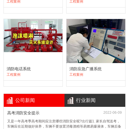
工程案例
工程案例
消防电话系统
消防应急广播系统
工程案例
工程案例
火场逃生有哪些方法？
答：一般来说，火场逃生的方法主要有：①利用登高
公司新闻
行业新闻
消防车，挂钩梯两节梯连用逃生；②利用建筑物通道
或建筑物内设施逃生；③自制器材逃生；④寻找避难
高考消防安全提示
2022-06-09
处所逃生；⑤互救逃生；⑥利用身边消防器材或其他
遇到火灾，向外跑得越快越好，对吗？
又是一年高考季高考期间应注意哪些消防安全呢?出行篇1. 家长自驾送考，
器材边灭火边逃生。
车辆应在近期做好保养，车辆不要放置消毒酒精等易燃易爆液体，车辆后备