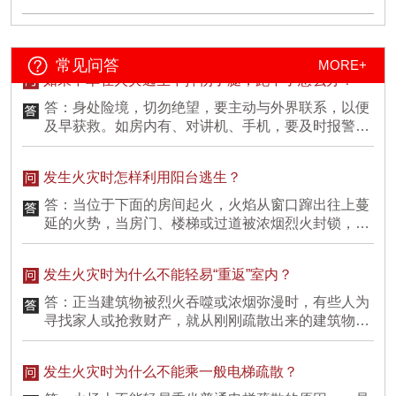
答：人的求生本能促使人一般总想向室外跑，这对低
廂要备好车载灭火器(压力表要在绿格内)，放置稳妥并能方便快速的拿取，
层的、结构简单的建筑物还可以，但对高层的、结构
出发前要检查好车况。2. 在考场周边，将车辆按规定有序停放到停车场，尽
复杂的建筑物来讲，这种想法是不太现实的，因为身
量不要停在阳光直晒过久的位置，而且注意千万不要堵塞消防通道!3. 乘坐
公交出行时，一旦发生火灾车门无法正常开启，扳动位车门上部的应急开关
处较高楼层或比较复杂结构的环境中，人们跑到室外
常见问答
MORE+
如果不幸在火灾逃生中摔伤了腿，跑不了怎么办？
或利用车窗边的安全锤砸碎车窗(车窗的上侧边角，或玻璃上指定位置)，迅
需要较长时间，所以会怠误逃生的时机。逃生时并非
速逃生。身上着火，可就地打滚，或用厚重衣物覆盖火苗，切不可带火乱跑
跑得越快越好，而必须视火势与浓烟大小决定。火势
答：身处险境，切勿绝望，要主动与外界联系，以便
或用灭火器对人喷射。住宿篇1. 进入宾馆前，应先熟悉掌握疏散通道、安全
蔓延较慢，浓烟不多时，可以迅速逃离火海；火势不
及早获救。如房内有、对讲机、手机，要及时报警，
出口位置、方向，了解灭火器材摆放位置。2. 要时刻注意自己身边的家用电
大但烟却多时，则不应快跑，应弯身猫腰，压低姿
如没有这些通讯设备，白天可以挥动色彩鲜艳的旗子
器插线板，不要将插线板放置书桌、床头。切不可通宵不关电源开关，以免
势，尽量接近地面或角落，慢慢移离火源。因为空气
睡着后电器发生短路造成严重后果。3. 当大火袭来时要迅速通过疏散通道逃
或衣物、向外投掷物品，夜间可摇晃手电筒等向外报
离火场，不要搭乘电梯，切不可顾及贵重物品贪恋财物贻误了自救逃生时
发生火灾时怎样利用阳台逃生？
稀少处，快速行动会加快呼吸，增加空气的需要量，
警求援。在被烟气窒息失去自救能力时，应努力滚到
间。4. 大火封门无法逃生时，可用浸湿的被褥、衣物等堵塞门缝，泼水降
从而吸入毒气。
墙边或门边，便于消防人员寻找、营救。此外，滚到
答：当位于下面的房间起火，火焰从窗口蹿出往上蔓
温，呼救待援。5. 必须穿过烟火才能逃生时，应尽量用浸湿的衣物被裹住身
墙边也可防止房屋结构塌落砸伤自己。
延的火势，当房门、楼梯或过道被浓烟烈火封锁，人
体，冲出火区，切不可迎烟雾直立行走，应用湿毛巾、手帕捂住口鼻，低位
匍伏行走，寻找安全出口，避免过早中毒窒息。‍暴雨篇1. 暴雨伴雷电时，手
被围困在房间里无法逃生时，人们只要攀缘阳台边的
机关闭，扔掉带金属雨伞，与电线保持距离。2. 不要趟比较深的水流，不要
落水管就有望脱离险境。如果距邻居的阳台较近，可
停留在积水严重的低洼地带。3. 车辆被水淹没时，利用破窗工具把玻璃窗撬
发生火灾时为什么不能轻易“重返”室内？
借助木板或竹竿等逃往邻居的阳台。能找到结实的绳
开，进行逃生。4. 洪水来时，要迅速往制高点转移，不要冒险涉水游泳。愿
索时，将绳系牢在阳台上，还可顺绳而下；即使自己
答：正当建筑物被烈火吞噬或浓烟弥漫时，有些人为
所有学子历尽千帆终能得偿所愿加油!
查看详情
无法逃生，躲避到阳台上的人，也可赢得一些时间来
寻找家人或抢救财产，就从刚刚疏散出来的建筑物
等待消防人员的救援。
内，试图“重返”室内，这是非常危险的。因为这样做
可能会遇到新的危险，尤其是在火灾的发展阶段，当
发生火灾时为什么不能乘一般电梯疏散？
你重返建筑物时，也许正遇上可燃物发生“轰燃”现
象，即大火充满整个空间，而这时再次逃生的希望很
答：火场上不能轻易乘坐普通电梯疏散的原因：一是