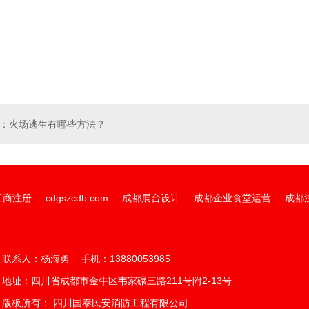
喷淋系
消火栓系统
系统
：
火场逃生有哪些方法？
工商注册
cdgszcdb.com
成都展台设计
成都企业食堂运营
成都
联系人：杨海勇 手机：13880053985
地址：四川省成都市金牛区韦家碾三路211号附2-13号
版板所有： 四川国泰民安消防工程有限公司