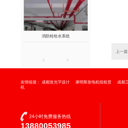
消防栓给水系统
火灾自动报警
上一篇
友情链接：
成都发光字设计
康明斯发电机组租赁
成都
机
24小时免费服务热线
13880053985